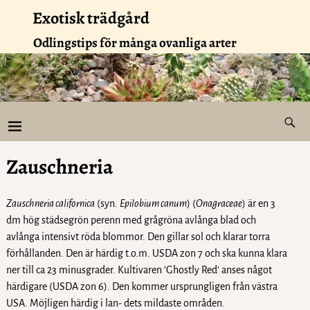
Exotisk trädgård
Odlingstips för många ovanliga arter
Zauschneria
Zauschneria californica
(syn.
Epilobium canum
) (
Onagraceae
) är en 3
dm hög städsegrön perenn med grågröna avlånga blad och
avlånga intensivt röda blommor. Den gillar sol och klarar torra
förhållanden. Den är härdig t.o.m. USDA zon 7 och ska kunna klara
ner till ca 23 minusgrader. Kultivaren ’Ghostly Red’ anses något
härdigare (USDA zon 6). Den kommer ursprungligen från västra
USA. Möjligen härdig i lan- dets mildaste områden.