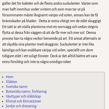
gäller det för kaktéer och de flesta andra suckulenter. Växter som
man haft inomhus under vintern och som man tar ut på
försommaren måste långsamt vänjas vid solen, annars kan de få
brännskador på bladen. Detta är extra viktigt om de stått skuggigt.
Ett sätt är att ställa plantorna mot en norrvägg och sedan stegvis
flytta ut dessa från väggen så att de får mer och mer sol. Denna
process kan ta några veckor beroende på art. Ett annat alternativ är
att skydda sina plantor med skuggväv. Suckulenter är inte lika
känsliga och kan snabbare vänjas vid solen, speciellt om dom
tidigare stått i ett soligt fönster. Dock är det alltid bättre att vara
extra försiktig och inte ta några onödiga risker.
Hem
Släkten
Svenska namn
Botaniska namn, förklaring
Växttyper och släktskap
Klimat och klimatzoner
Jordar och dränering