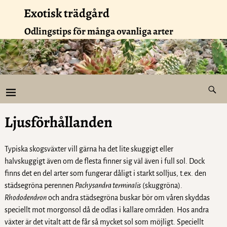
Exotisk trädgård
Odlingstips för många ovanliga arter
Ljusförhållanden
Typiska skogsväxter vill gärna ha det lite skuggigt eller
halvskuggigt även om de flesta finner sig väl även i full sol. Dock
finns det en del arter som fungerar dåligt i starkt solljus, t.ex. den
städsegröna perennen
Pachysandra terminalis
(skuggröna).
Rhododendron
och andra städsegröna buskar bör om våren skyddas
speciellt mot morgonsol då de odlas i kallare områden. Hos andra
växter är det vitalt att de får så mycket sol som möjligt. Speciellt