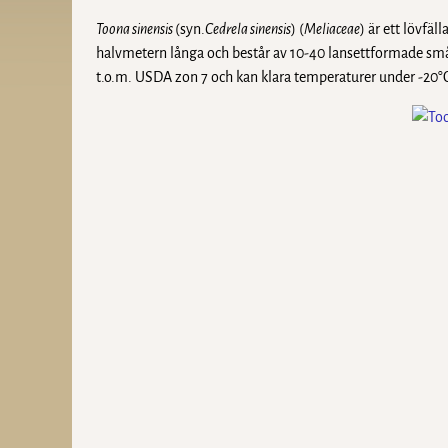
Toona sinensis
(syn.
Cedrela sinensis
) (
Meliaceae
) är ett lövfäl
halvmetern långa och består av 10-40 lansettformade småbl
t.o.m. USDA zon 7 och kan klara temperaturer under -20°C. 