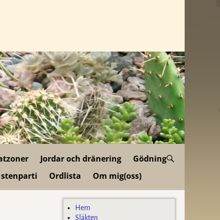
atzoner
Jordar och dränering
Gödning
 stenparti
Ordlista
Om mig(oss)
Hem
Släkten