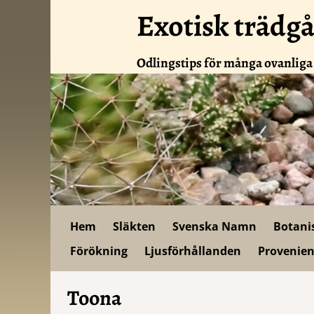
Exotisk trädg
Odlingstips för många ovanliga
Hem
Släkten
Svenska Namn
Botani
Förökning
Ljusförhållanden
Provenien
Toona