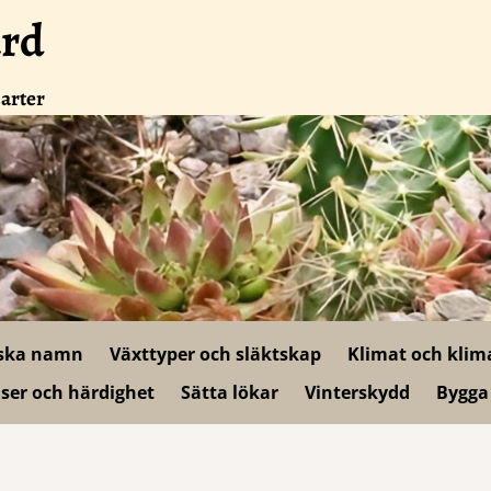
ård
 arter
ska namn
Växttyper och släktskap
Klimat och klim
ser och härdighet
Sätta lökar
Vinterskydd
Bygga