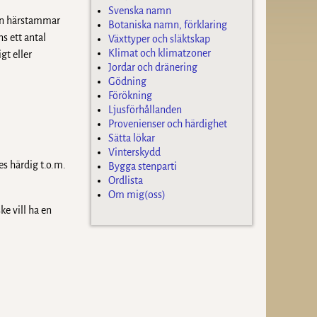
Svenska namn
en härstammar
Botaniska namn, förklaring
s ett antal
Växttyper och släktskap
Klimat och klimatzoner
gt eller
Jordar och dränering
Gödning
Förökning
Ljusförhållanden
Provenienser och härdighet
Sätta lökar
Vinterskydd
s härdig t.o.m.
Bygga stenparti
Ordlista
Om mig(oss)
e vill ha en