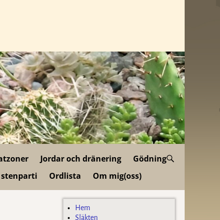
atzoner
Jordar och dränering
Gödning
 stenparti
Ordlista
Om mig(oss)
Hem
Släkten