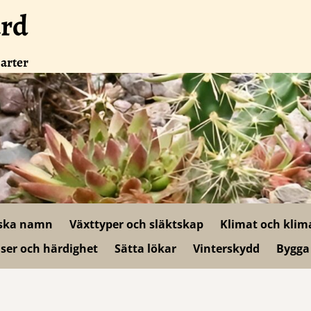
ård
 arter
ska namn
Växttyper och släktskap
Klimat och klim
ser och härdighet
Sätta lökar
Vinterskydd
Bygga