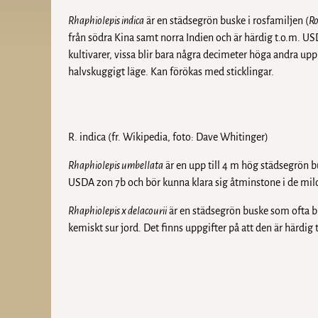
Rhaphiolepis indica
är en städsegrön buske i rosfamiljen (
Ro
från södra Kina samt norra Indien och är härdig t.o.m. USD
kultivarer, vissa blir bara några decimeter höga andra upp ti
halvskuggigt läge. Kan förökas med sticklingar.
R. indica (fr. Wikipedia, foto: Dave Whitinger)
Rhaphiolepis umbellata
är en upp till 4 m hög städsegrön
USDA zon 7b och bör kunna klara sig åtminstone i de mild
Rhaphiolepis x delacourii
är en städsegrön buske som ofta b
kemiskt sur jord. Det finns uppgifter på att den är härdig