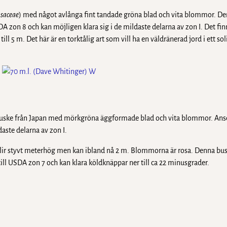
saceae
) med något avlånga fint tandade gröna blad och vita blommor. D
A zon 8 och kan möjligen klara sig i de mildaste delarna av zon I. Det finn
ll 5 m. Det här är en torktålig art som vill ha en väldränerad jord i ett soli
 buske från Japan med mörkgröna äggformade blad och vita blommor. Anse
aste delarna av zon I.
lir styvt meterhög men kan ibland nå 2 m. Blommorna är rosa. Denna busk
 till USDA zon 7 och kan klara köldknäppar ner till ca 22 minusgrader.