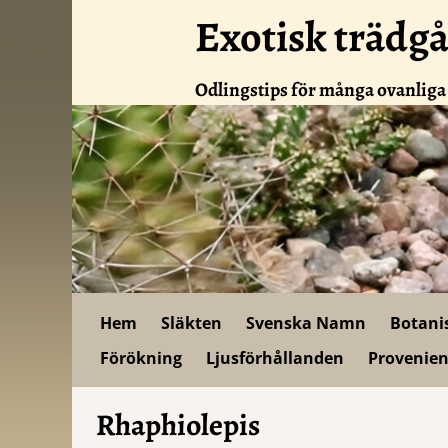
Exotisk trädg
Odlingstips för många ovanliga
Hem
Släkten
Svenska Namn
Botani
Förökning
Ljusförhållanden
Provenien
Rhaphiolepis