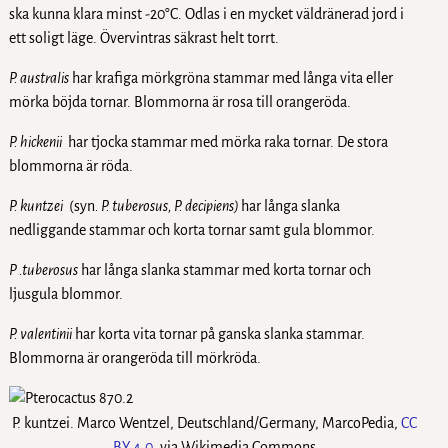
ska kunna klara minst -20°C. Odlas i en mycket väldränerad jord i
ett soligt läge. Övervintras säkrast helt torrt.
P. australis
har krafiga mörkgröna stammar med långa vita eller
mörka böjda tornar. Blommorna är rosa till orangeröda.
P. hickenii
har tjocka stammar med mörka raka tornar. De stora
blommorna är röda.
P. kuntzei
(syn
. P. tuberosus, P. decipiens)
har långa slanka
nedliggande stammar och korta tornar samt gula blommor.
P .tuberosus
har långa slanka stammar med korta tornar och
ljusgula blommor.
P.
valentinii
har korta vita tornar på ganska slanka stammar.
Blommorna är orangeröda till mörkröda.
P. kuntzei. Marco Wentzel, Deutschland/Germany, MarcoPedia,
CC
BY 4.0
, via Wikimedia Commons