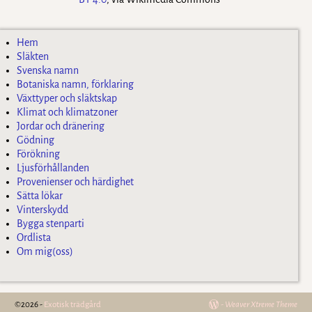
Hem
Släkten
Svenska namn
Botaniska namn, förklaring
Växttyper och släktskap
Klimat och klimatzoner
Jordar och dränering
Gödning
Förökning
Ljusförhållanden
Provenienser och härdighet
Sätta lökar
Vinterskydd
Bygga stenparti
Ordlista
Om mig(oss)
©2026 -
Exotisk trädgård
-
Weaver Xtreme Theme