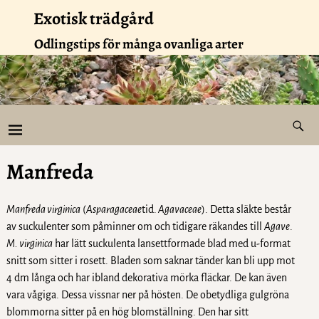
Exotisk trädgård
Odlingstips för många ovanliga arter
Manfreda
Manfreda virginica
(
Asparagaceae
tid.
Agavaceae
). Detta släkte består
av suckulenter som påminner om och tidigare räkandes till
Agave
.
M. virginica
har lätt suckulenta lansettformade blad med u-format
snitt som sitter i rosett. Bladen som saknar tänder kan bli upp mot
4 dm långa och har ibland dekorativa mörka fläckar. De kan även
vara vågiga. Dessa vissnar ner på hösten. De obetydliga gulgröna
blommorna sitter på en hög blomställning. Den har sitt