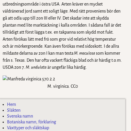
utbredningsområde i östra USA. Arten kräver en mycket
väldränerad jord samt ett soligt läge. Med rätt proveniens bör den
gå att odla upp till zon III eller IV. Det skadar inte att skydda
plantan med lite marktäckning i kalla områden. I sådana fall är det
tillrådigt att först lägga t.ex. en takpanna som skydd mot fukt.
Arten förökas lätt med frö som gror vid relativt hög temperatur
och är mörkergroende. Kan även förökas med sidoskott. I de allra
mildaste delarna av zon I kan man testa
M. maculosa
som kommer
från s. Texas. Den har ofta vackert fläckiga blad och är härdig t.o.m.
USDA zon 7
. M. undulata
är ungefär lika härdig.
M. virginica. CC0
Hem
Släkten
Svenska namn
Botaniska namn, förklaring
Växttyper och släktskap