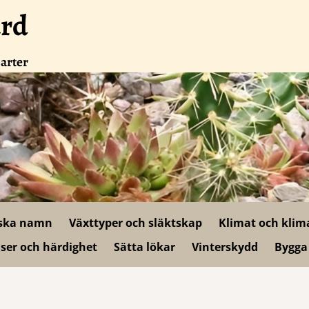
ård
 arter
ska namn
Växttyper och släktskap
Klimat och klim
ser och härdighet
Sätta lökar
Vinterskydd
Bygga