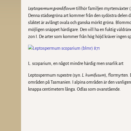
Leptospermum grandiflorum
tillhör familjen myrtenväxter (
Denna städsegröna art kommer från den sydöstra delen där
släktet är avlångt ovala och ganska mörkt gröna. Blommor
möjligen snäppet härdigare. Den vill ha en fuktig väldräner
zon I. De arter som kommer från hög höjd kräver ingen sp
L. scoparium, en något mindre härdig men snarlik art
Leptospermum rupestre (syn.
L. humifusum
), flormyrten.
områden på Tasmanien. I alpina områden är den vanligen k
knappa centimetern långa. Odlas som ovanstående.