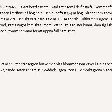
Myrtaceae
). Släktet består av ett 80-tal arter som i de flesta fall kommer f
 den återfinns på hög höjd. Den blir oftast 3-4 m hög. Bladen som är ova
na är vita. Den ska vara härdig t.o.m. USDA zon 7b. Kultivaren ‘Eugene H
ad, gärna något kemiskt sur jord i ett soligt läge. Bör kunna klara sig i s
eciellt varm sommar för att uppnå full härdighet.
 Det är en liten städsegrön buske med vita blommor som växer i alpina oc
rypande. Arten är härdig i skyddade lägen i zon I. De mörkt gröna blade