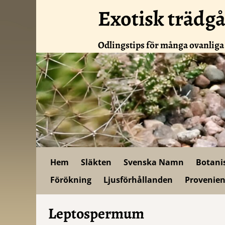
Exotisk trädg
Odlingstips för många ovanliga
Hem
Släkten
Svenska Namn
Botani
Förökning
Ljusförhållanden
Provenien
Leptospermum