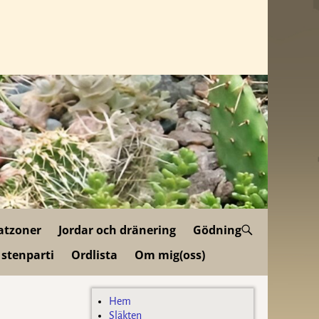
atzoner
Jordar och dränering
Gödning
 stenparti
Ordlista
Om mig(oss)
Hem
Släkten