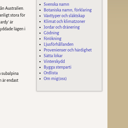
Svenska namn
rån Australien.
Botaniska namn, förklaring
nligt stora för
Växttyper och släktskap
Klimat och klimatzoner
ardy’ är
Jordar och dränering
kyddade lägen i
Gödning
Förökning
Ljusförhållanden
Provenienser och härdighet
Sätta lökar
Vinterskydd
Bygga stenparti
Ordlista
h subalpina
Om mig(oss)
n är endast