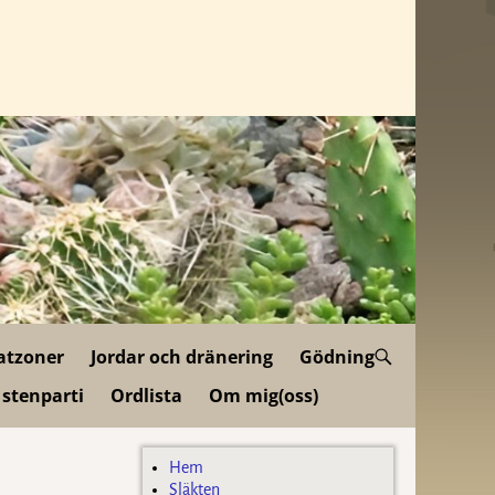
atzoner
Jordar och dränering
Gödning
 stenparti
Ordlista
Om mig(oss)
Hem
Släkten