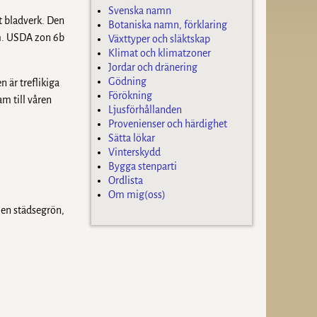
Svenska namn
t bladverk. Den
Botaniska namn, förklaring
.m. USDA zon 6b
Växttyper och släktskap
Klimat och klimatzoner
Jordar och dränering
Gödning
 är treflikiga
Förökning
m till våren
Ljusförhållanden
Provenienser och härdighet
Sätta lökar
Vinterskydd
Bygga stenparti
Ordlista
Om mig(oss)
 en städsegrön,