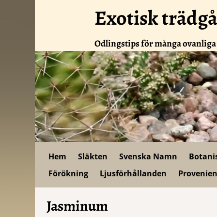
Exotisk trädg
Odlingstips för många ovanliga
Hem
Släkten
Svenska Namn
Botani
Förökning
Ljusförhållanden
Provenien
Jasminum