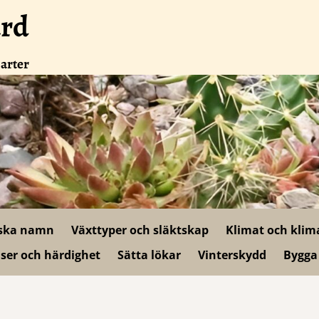
ård
 arter
ska namn
Växttyper och släktskap
Klimat och klim
ser och härdighet
Sätta lökar
Vinterskydd
Bygga