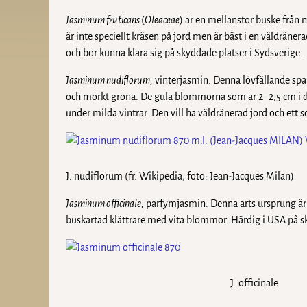
Jasminum fruticans
(
Oleaceae
) är en mellanstor buske från 
är inte speciellt kräsen på jord men är bäst i en väldrän
och bör kunna klara sig på skyddade platser i Sydsverige.
Jasminum nudiflorum,
vinterjasmin. Denna lövfällande spal
och mörkt gröna. De gula blommorna som är 2–2,5 cm i d
under milda vintrar. Den vill ha väldränerad jord och ett so
J. nudiflorum (fr. Wikipedia, foto: Jean-Jacques Milan)
Jasminum officinale,
parfymjasmin. Denna arts ursprung är 
buskartad klättrare med vita blommor. Härdig i USA på sky
J. officinale