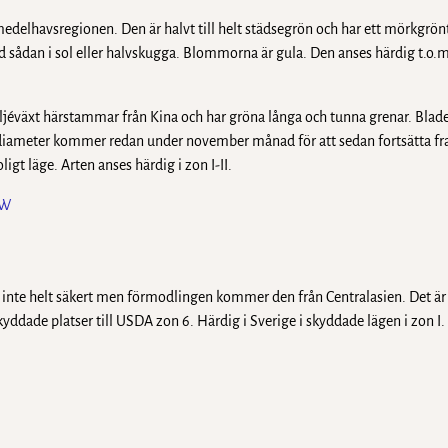
medelhavsregionen. Den är halvt till helt städsegrön och har ett mörkgrön
erad sådan i sol eller halvskugga. Blommorna är gula. Den anses härdig t.o
jéväxt härstammar från Kina och har gröna långa och tunna grenar. Bladen
iameter kommer redan under november månad för att sedan fortsätta fra
ligt läge. Arten anses härdig i zon I-II.
inte helt säkert men förmodlingen kommer den från Centralasien. Det är
ddade platser till USDA zon 6. Härdig i Sverige i skyddade lägen i zon I.