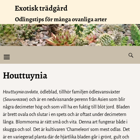
Exotisk trädgård
Odlingstips för många ovanliga arter
Houttuynia
Houttuynia cordata,
ödleblad, tillhör familjen ödlesvansväxter
(
Saururaceae
) och är en nedvissnande perenn från Asien som blir
några decimeter hög och som vill ha en fuktig till blöt jord. Bladen
är brett ovala och slutar i en spets och är oftast under decimetern
långa. Blommorna är rätt små och vita. Denna art fungerar både i
skugga och sol. Det är kultivaren ’Chameleon’ som mest odlas. Det
är en variegerad planta där de hjärtlika bladen går i grönt, gult och