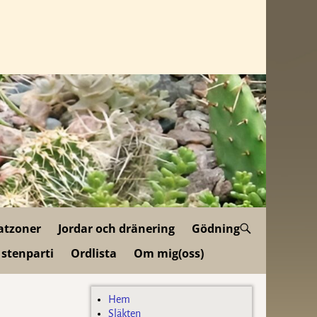
atzoner
Jordar och dränering
Gödning
 stenparti
Ordlista
Om mig(oss)
Hem
Släkten