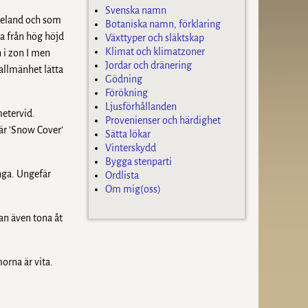
Svenska namn
Zeeland och som
Botaniska namn, förklaring
a från hög höjd
Växttyper och släktskap
Klimat och klimatzoner
n i zon I men
Jordar och dränering
 allmänhet lätta
Gödning
Förökning
Ljusförhållanden
etervid.
Provenienser och härdighet
är ’Snow Cover’
Sätta lökar
Vinterskydd
Bygga stenparti
nga. Ungefär
Ordlista
Om mig(oss)
an även tona åt
orna är vita.