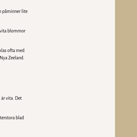
n påminner lite
 vita blommor
xlas ofta med
 Nya Zeeland.
är vita. Det
terstora blad