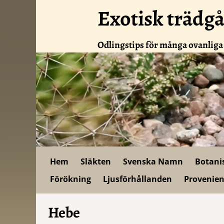
Exotisk trädg
Odlingstips för många ovanliga
Hem
Släkten
Svenska Namn
Botani
Förökning
Ljusförhållanden
Provenien
Hebe