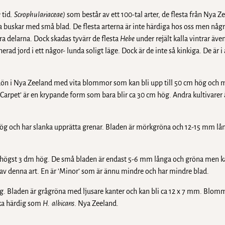
e
tid.
Scrophulariaceae)
som består av ett 100-tal arter, de flesta från Nya 
a buskar med små blad. De flesta arterna är inte härdiga hos oss men någr
ra delarna. Dock skadas tyvärr de flesta
Hebe
under rejält kalla vintrar äve
erad jord i ett någor- lunda soligt läge. Dock är de inte så kinkiga. De är i
ön i Nya Zeeland med vita blommor som kan bli upp till 50 cm hög och m
Carpet’ är en krypande form som bara blir ca 30 cm hög. Andra kultivarer 
hög och har slanka upprätta grenar. Bladen är mörkgröna och 12-15 mm lå
m högst 3 dm hög. De små bladen är endast 5-6 mm långa och gröna men k
r av denna art. En är ’Minor’ som är ännu mindre och har mindre blad.
. Bladen är grågröna med ljusare kanter och kan bli ca 12 x 7 mm. Blomm
ika härdig som
H. albicans
. Nya Zeeland.