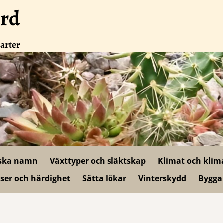
ård
 arter
ska namn
Växttyper och släktskap
Klimat och klim
ser och härdighet
Sätta lökar
Vinterskydd
Bygga