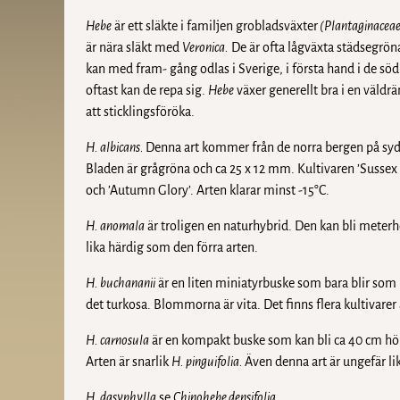
Hebe
är ett släkte i familjen grobladsväxter
(Plantaginacea
är nära släkt med
Veronica.
De är ofta lågväxta städsegrön
kan med fram- gång odlas i Sverige, i första hand i de söd
oftast kan de repa sig.
Hebe
växer generellt bra i en väldrän
att sticklingsföröka.
H. albicans.
Denna art kommer från de norra bergen på syd
Bladen är grågröna och ca 25 x 12 mm. Kultivaren ’Sussex 
och ’Autumn Glory’. Arten klarar minst -15°C.
H. anomala
är troligen en naturhybrid. Den kan bli meter
lika härdig som den förra arten.
H. buchananii
är en liten miniatyrbuske som bara blir so
det turkosa. Blommorna är vita. Det finns flera kultivare
H. carnosula
är en kompakt buske som kan bli ca 40 cm hög
Arten är snarlik
H. pinguifolia.
Även denna art är ungefär l
H. dasyphylla
se
Chinohebe densifolia