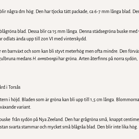
lir några dm hög. Den har tjocka tätt packade, ca 6-7 mm långa blad. De
blågröna blad. Dessa blir ca 15 mm långa. Denna städsegröna buske med
ar odlats ända upp till zon VI med vinterskydd.
ör en barrväxt och som kan bli styvt meterhög men ofta mindre. Den förvä
r gulbruna medans
H. armstrongii
har gröna. Arten återfinns på norra sydön,
rd i Torsås
ern i höjd. Bladen som är gröna kan bli upp till 1,5 cm långa. Blommorna 
ågväxande variant.
buske från sydön på Nya Zeeland. Den har grågröna små, knappt centime
nästan svarta stammar och mycket små blågråa blad. Den blir inte lika hög.