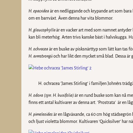
H. epacridea
är en nedliggande och krypande art som bara b
om en barrväxt. Även denna har vita blommor.
H. glaucophylla
är en vacker art med som namnet antyder 
kan bli meterhög. Arten trivs kanske bäst i halvskugga. H
H. ochracea
är en buske av pisksnärttyp som lätt kan tas f
H. armstrongii
och har likt den mycket små blad. Dessa ä
H. ochracea ’James Stirling’ i familjen Johnérs trädgå
H. odora
(
syn. H. buxifolia)
är en rund buske som kan nå met
finns ett antal kultivarer av denna art. ’Prostrata’ är en l
H. pimeleoides
är en lågväxande, ca 60 cm hög städsegrön 
och ljust violetta blommor. Kultivaren ’Quicksilver’ har 