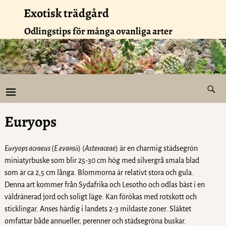
Exotisk trädgård
Odlingstips för många ovanliga arter
Euryops
Euryops acraeus
(
E.evansii
) (
Asteraceae
) är en charmig städsegrön
miniatyrbuske som blir 25-30 cm hög med silvergrå smala blad
som är ca 2,5 cm långa. Blommorna är relativt stora och gula.
Denna art kommer från Sydafrika och Lesotho och odlas bäst i en
väldränerad jord och soligt läge. Kan förökas med rotskott och
sticklingar. Anses härdig i landets 2-3 mildaste zoner. Släktet
omfattar både annueller, perenner och städsegröna buskar.