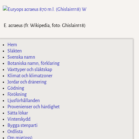
E. acraeus (fr. Wikipedia, foto: Ghislain118)
Hem
Släkten
Svenska namn
Botaniska namn, förklaring
Växttyper och släktskap
Klimat och klimatzoner
Jordar och dränering
Gödning
Förökning
Ljusförhållanden
Provenienser och härdighet
Sätta lökar
Vinterskydd
Bygga stenparti
Ordlista
Om mig(oss)