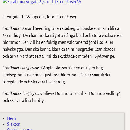
E. virgata (fr. Wikipedia, foto: Sten Porse)
Escallonia
’Donard Seedling’ är en städsegrön buske som kan bli ca
2-3 m hög. Den har mörka något avlånga blad och stora vackra rosa
blommor. Den vill ha en fuktig men väldränerad jord i sol eller
halvskugga. Den ska kunna klara ca 15 minusgrader utan skador
och är väl värd att testa i milda skyddade områden i Sydsverige.
Escallonia x
langleyensis
’Apple Blossom’ är en ca 1,5 m hög
städsegrön buske med ljust rosa blommor. Den är snarlik den
föregående och ska vara lika härdig.
Escallonia x
langleyensis
’Slieve Donard’ är snarlik ’Donard Seedling’
och ska vara lika härdig.
Hem
Släkten
Svenska namn