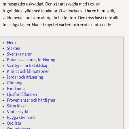
minusgrader oskyddad. Den går att skydda med t.ex. en
frigolitlåda fylld med lecakulor.
D. antarctica
vill ha en humusrik,
väldränerad jord som aldrig får bli för torr. Den trivs bäst i inte allt
för soliga lägen. Har ett mycket vackert och exotiskt utseende.
Hem
Släkten
Svenska namn
Botaniska namn, förklaring
Växttyper och släktskap
Klimat och klimatzoner
Jordar och dränering
Gödning
Förökning
Ljusförhållanden
Provenienser och härdighet
Sätta lökar
Vinterskydd
Bygga stenparti
Ordlista
Om mig(oss)