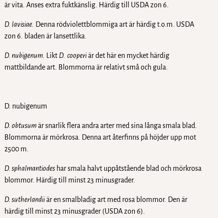
är vita. Anses extra fuktkänslig. Härdig till USDA zon 6.
D. lavisiae.
Denna rödviolettblommiga art är härdig t.o.m. USDA
zon 6. bladen är lansettlika.
D. nubigenum
. Likt
D. cooperi
är det här en mycket härdig
mattbildande art. Blommorna är relativt små och gula.
D. nubigenum
D. obtusum
är snarlik flera andra arter med sina långa smala blad.
Blommorna är mörkrosa. Denna art återfinns på höjder upp mot
2500 m.
D. sphalmantiodes
har smala halvt uppåtstående blad och mörkrosa
blommor. Härdig till minst 23 minusgrader.
D. sutherlandii
är en smalbladig art med rosa blommor. Den är
härdig till minst 23 minusgrader (USDA zon 6).