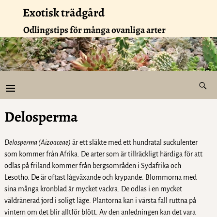
Exotisk trädgård
Odlingstips för många ovanliga arter
Delosperma
Delosperma
(
Aizoaceae)
är ett släkte med ett hundratal suckulenter
som kommer från Afrika. De arter som är tillräckligt härdiga för att
odlas på friland kommer från bergsområden i Sydafrika och
Lesotho. De är oftast lågväxande och krypande. Blommorna med
sina många kronblad är mycket vackra. De odlas i en mycket
väldränerad jord i soligt läge. Plantorna kan i värsta fall ruttna på
vintern om det blir alltför blött. Av den anledningen kan det vara