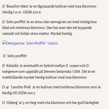
D.
’Beaufort West’ är en lågväxande kultivar med rosa blommor.
Härdig t.o.m. USDA zon 6.
D.
’John proffitt’ är en ännu icke namngiven art med mörkgröna
blad och mörkrosa blommor. Den har även den ett krypande
växtsätt och bildar stora mattor. Mycket härdig.
D
.
’John proffitt’
D.
’Kelaidis’ är eventuellt en hybrid mellan
D. cooperi
och
D.
nubigenum
som uppstått på Denvers botaniska i USA. Det är en
mattbildande mycket härdig kultivar med rosa blommor.
D. sp
. ’Lesotho Pink’ är en kultivar med mörkrosa blommor som är
härdig till USDA zon 5
D. ’Osberg’ är 5 cm hög med vita blommor och har god härdighet