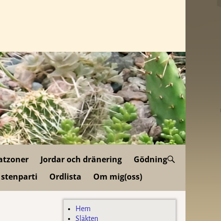
atzoner
Jordar och dränering
Gödning
 stenparti
Ordlista
Om mig(oss)
Hem
Släkten