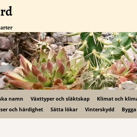
ård
 arter
ska namn
Växttyper och släktskap
Klimat och klim
ser och härdighet
Sätta lökar
Vinterskydd
Bygga