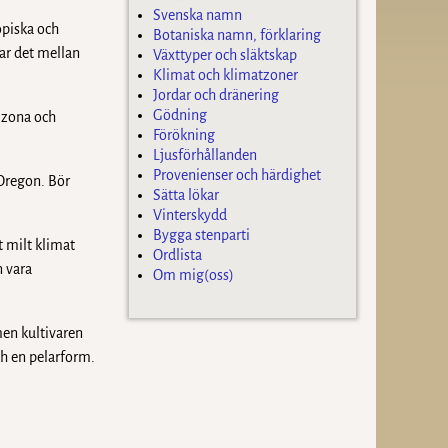
Svenska namn
opiska och
Botaniska namn, förklaring
ar det mellan
Växttyper och släktskap
Klimat och klimatzoner
Jordar och dränering
Gödning
izona och
Förökning
Ljusförhållanden
Provenienser och härdighet
 Oregon. Bör
Sätta lökar
Vinterskydd
Bygga stenparti
t milt klimat
Ordlista
n vara
Om mig(oss)
men kultivaren
ch en pelarform.