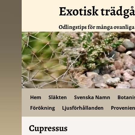
Exotisk trädg
Odlingstips för många ovanliga
Hem
Släkten
Svenska Namn
Botani
Förökning
Ljusförhållanden
Provenien
Cupressus