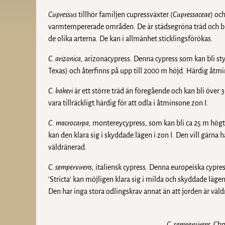
Cupressus
tillhör familjen cupressväxter (
Cupressaceae
) oc
varmtempererade områden. De är städsegröna träd och busk
de olika arterna. De kan i allmänhet sticklingsförökas.
C. arizonica,
arizonacypress. Denna cypress som kan bli sty
Texas) och återfinns på upp till 2000 m höjd. Härdig åtmin
C. bakeri
är ett större träd än föregående och kan bli över 
vara tillräckligt härdig för att odla i åtminsone zon I.
C.
macrocarpa,
montereycypress, som kan bli ca 25 m högt åte
kan den klara sig i skyddade lägen i zon I. Den vill gärna h
väldränerad.
C. sempervirens,
italiensk cypress. Denna europeiska cypres
’Stricta’ kan möjligen klara sig i milda och skyddade läge
Den har inga stora odlingskrav annat än att jorden är väld
C. sempervirens.
Chn