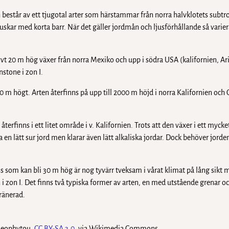
h består av ett tjugotal arter som härstammar från norra halvklotets subtr
ar med korta barr. När det gäller jordmån och ljusförhållande så varier
vt 20 m hög växer från norra Mexiko och upp i södra USA (kalifornien, Ar
stone i zon I.
30 m högt. Arten återfinns på upp till 2000 m höjd i norra Kalifornien och
rfinns i ett litet område i v. Kalifornien. Trots att den växer i ett mycke
a en lätt sur jord men klarar även lätt alkaliska jordar. Dock behöver jorde
s som kan bli 30 m hög är nog tyvärr tveksam i vårat klimat på lång sikt 
n i zon I. Det finns två typiska former av arten, en med utstående grenar o
ränerad.
eophytou,
CC BY-SA 3.0
, via Wikimedia Commons