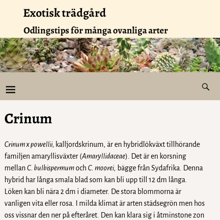
Exotisk trädgård
Odlingstips för många ovanliga arter
Crinum
Crinum x powellii,
kalljordskrinum, är en hybridlökväxt tillhörande
familjen amaryllisväxter (
Amaryllidaceae
). Det är en korsning
mellan
C. bulbispermum
och
C. moorei,
bägge från Sydafrika. Denna
hybrid har långa smala blad som kan bli upp till 12 dm långa.
Löken kan bli nära 2 dm i diameter. De stora blommorna är
vanligen vita eller rosa. I milda klimat är arten städsegrön men hos
oss vissnar den ner på efteråret. Den kan klara sig i åtminstone zon