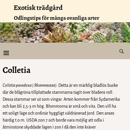
Exotisk trädgård
Odlingstips för många ovanliga arter
Colletia
Colletia paradoxa ( Rhamnaceae).
Detta är en märklig bladlös buske
där de blågröna tillplattade stammarna tagit över bladens roll.
Dessa stammar ser ut som vingar. Arten kommer från Sydamerika
och kan bli 2,5-3 m hög. Blommorna är små och vita. Den vill ha
ett soligt läge och ordinär hyggligt väldränerad jord. Den anses
härdig t.o.m. USDA zon 7 och borde vara möjlig att odla i
åtminstone skyddade lägen i zon I då den inte kräver