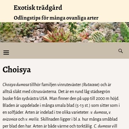
Exotisk trädgård
Odlingstips för många ovanliga arter
Choisya
Choisya dumosa
tillhör familjen vinruteväxter
(Rutaceae
) och är
alltså släkt med citrusväxterna. Det är en rund låg städsegrön
buske från sydvästra USA. Man finner den på upp till 2000 m höjd.
Bladen är uppdelade i många smala blad (5-13 st.) som sitter som i
en solfjäder. Arten är indelad i tre olika varieteter:
v. dumosa
,
v.
arizonica
och
v. mollis.
Skillnaden ligger i bl.a. hur många småblad
per blad den har. Arten är både värme och torktålig.
C. dumosa
vill