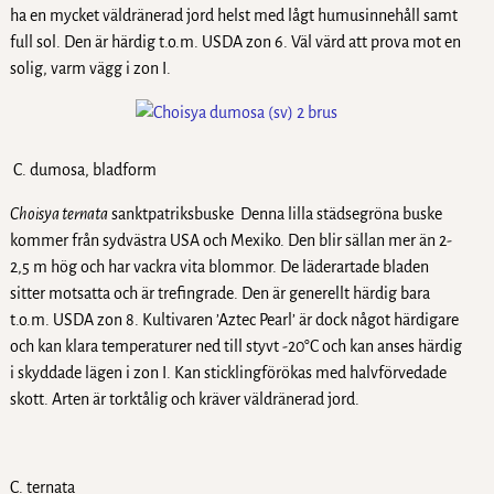
ha en mycket väldränerad jord helst med lågt humusinnehåll samt
full sol. Den är härdig t.o.m. USDA zon 6. Väl värd att prova mot en
solig, varm vägg i zon I.
C. dumosa, bladform
Choisya ternata
sanktpatriksbuske Denna lilla städsegröna buske
kommer från sydvästra USA och Mexiko. Den blir sällan mer än 2-
2,5 m hög och har vackra vita blommor. De läderartade bladen
sitter motsatta och är trefingrade. Den är generellt härdig bara
t.o.m. USDA zon 8. Kultivaren ’Aztec Pearl’ är dock något härdigare
och kan klara temperaturer ned till styvt -20°C och kan anses härdig
i skyddade lägen i zon I. Kan sticklingförökas med halvförvedade
skott. Arten är torktålig och kräver väldränerad jord.
C. ternata