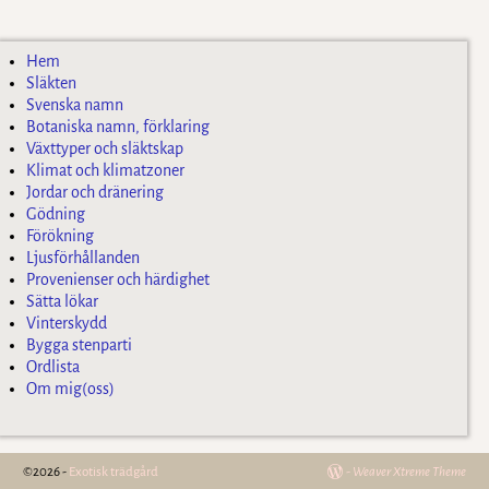
Hem
Släkten
Svenska namn
Botaniska namn, förklaring
Växttyper och släktskap
Klimat och klimatzoner
Jordar och dränering
Gödning
Förökning
Ljusförhållanden
Provenienser och härdighet
Sätta lökar
Vinterskydd
Bygga stenparti
Ordlista
Om mig(oss)
©2026 -
Exotisk trädgård
-
Weaver Xtreme Theme