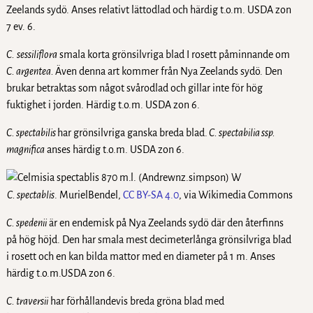
Zeelands sydö. Anses relativt lättodlad och härdig t.o.m. USDA zon
7 ev. 6.
C.
sessiliflora
smala korta grönsilvriga blad I rosett påminnande om
C. argentea.
Även denna art kommer från Nya Zeelands sydö. Den
brukar betraktas som något svårodlad och gillar inte för hög
fuktighet i jorden. Härdig t.o.m. USDA zon 6.
C. spectabilis
har grönsilvriga ganska breda blad.
C. spectabilia ssp.
magnifica
anses härdig t.o.m. USDA zon 6.
C. spectablis
. MurielBendel,
CC BY-SA 4.0
, via Wikimedia Commons
C. spedenii
är en endemisk på Nya Zeelands sydö där den återfinns
på hög höjd. Den har smala mest decimeterlånga grönsilvriga blad
i rosett och en kan bilda mattor med en diameter på 1 m. Anses
härdig t.o.m.USDA zon 6.
C. traversii
har förhållandevis breda gröna blad med