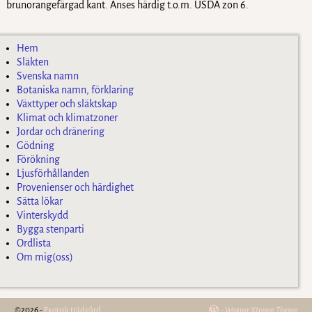
brunorangefärgad kant. Anses härdig t.o.m. USDA zon 6.
Hem
Släkten
Svenska namn
Botaniska namn, förklaring
Växttyper och släktskap
Klimat och klimatzoner
Jordar och dränering
Gödning
Förökning
Ljusförhållanden
Provenienser och härdighet
Sätta lökar
Vinterskydd
Bygga stenparti
Ordlista
Om mig(oss)
©2026 -
Exotisk trädgård
-
Weaver Xtreme Theme