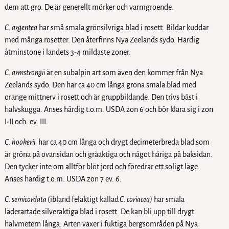
dem att gro. De är generellt mörker och varmgroende.
C. argentea
har små smala grönsilvriga blad i rosett. Bildar kuddar
med många rosetter. Den återfinns Nya Zeelands sydö. Härdig
åtminstone i landets 3-4 mildaste zoner.
C. armstrongii
är en subalpin art som även den kommer från Nya
Zeelands sydö. Den har ca 40 cm långa gröna smala blad med
orange mittnerv i rosett och är gruppbildande. Den trivs bäst i
halvskugga. Anses härdig t.o.m. USDA zon 6 och bör klara sig i zon
I-II och. ev. III.
C. hookerii
har ca 40 cm långa och drygt decimeterbreda blad som
är gröna på ovansidan och gråaktiga och något håriga på baksidan.
Den tycker inte om alltför blöt jord och föredrar ett soligt läge.
Anses härdig t.o.m. USDA zon 7 ev. 6.
C. semicordata
(ibland felaktigt kallad
C. coriacea)
har smala
läderartade silveraktiga blad i rosett. De kan bli upp till drygt
halvmetern långa. Arten växer i fuktiga bergsområden på Nya